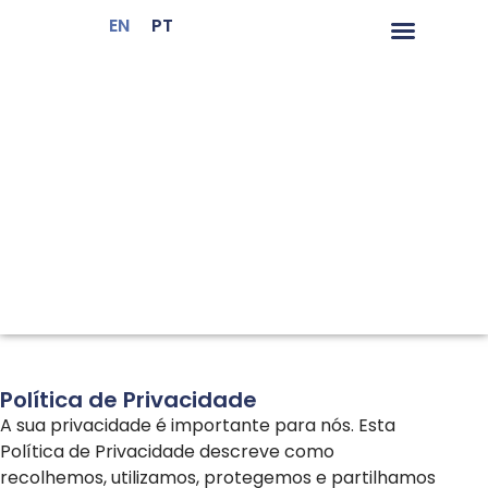
EN
PT
Certificação LiderA
Sustentabilidade Ambie
Gestão da Sus
Política de Privacidade
A sua privacidade é importante para nós. Esta
Política de Privacidade descreve como
recolhemos, utilizamos, protegemos e partilhamos